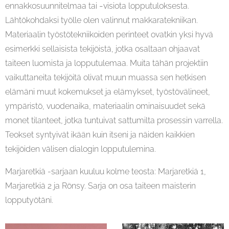
-
ennakkosuunnitelmaa tai
visiota lopputuloksesta.
Lähtökohdaksi työlle olen valinnut makkaratekniikan.
Materiaalin työstötekniikoiden perinteet ovatkin yksi hyvä
esimerkki sellaisista tekijöistä, jotka osaltaan ohjaavat
taiteen luomista ja lopputulemaa. Muita tähän projektiin
vaikuttaneita tekijöitä olivat muun muassa sen hetkisen
elämäni muut kokemukset ja elämykset, työstövälineet,
ympäristö, vuodenaika, materiaalin ominaisuudet sekä
monet tilanteet, jotka tuntuivat sattumilta prosessin varrella.
Teokset syntyivät ikään kuin itseni ja näiden kaikkien
tekijöiden välisen dialogin lopputulemina.
Marjaretkiä -sarjaan kuuluu kolme teosta: Marjaretkiä 1,
Marjaretkiä 2 ja Rönsy. Sarja on osa taiteen maisterin
lopputyötäni.