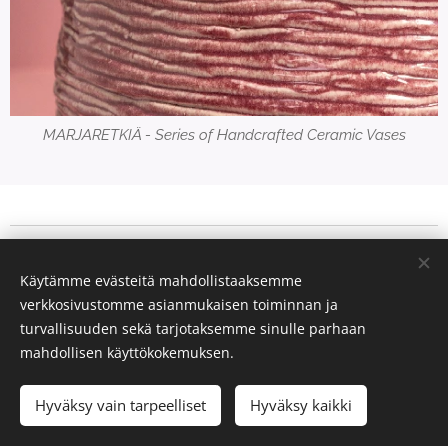
MARJARETKIÄ - Series of Handcrafted Ceramic Vases
Käytämme evästeitä mahdollistaaksemme
verkkosivustomme asianmukaisen toiminnan ja
turvallisuuden sekä tarjotaksemme sinulle parhaan
mahdollisen käyttökokemuksen.
© 2024 Kaikki oikeudet pidätetään
Hyväksy vain tarpeelliset
Luotu
Webnodella
Hyväksy kaikki
Evästeet